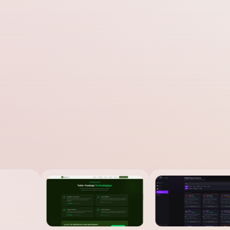
Créer un site web
Coder une application
Que voulez-vous construire ?
Page d'accueil
Dashboard
Portfolio
E-commerce
Blog
Évenementiel